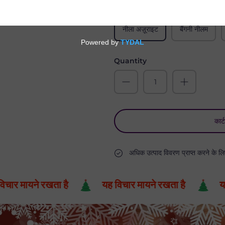
रंग
नीला अज़ूराइट
बैंगनी नीलम
Quantity
कार्ट
अधिक उत्पाद विवरण प्राप्त करने के ल
मायने रखता है
यह विचार मायने रखता है
यह विचा