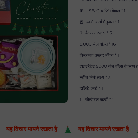
🧵 USB-C चार्जिंग केबल * 1
📕 उपयोगकर्ता मैनुअल * 1
🔩 बैकअप स्क्रू * 5
5,000 जेल बॉल्स * 16
क्रिसमस उपहार बॉक्स * 1
हाइड्रेटेड 5000 जेल बॉल्स के साथ ह
स्टील मिनी लक्ष्य * 3
हॉलिडे कार्ड * 1
1L फोल्डेबल बाल्टी * 1
विचार मायने रखता है
यह विचार मायने रखता है